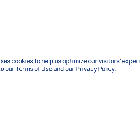
s cookies to help us optimize our visitors' exper
to our
Terms of Use
and our
Privacy Policy
.
¿ Tiene
nc.