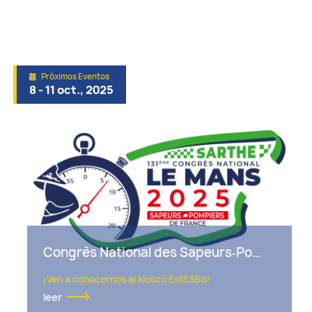
Noticias
Evento
Próximos Eventos
8 - 11 oct., 2025
Congrès National des Sapeurs‑Pompiers (Salon SINAPSS) - Le Mans, Francia
¡Ven a conocernos al kiosco Ext53Bis!
leer