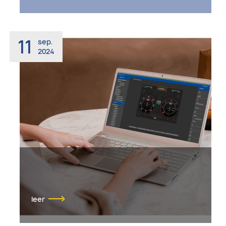
11
sep.
2024
leer