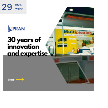
29
nov.
2022
leer