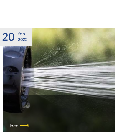
20
feb.
2025
leer