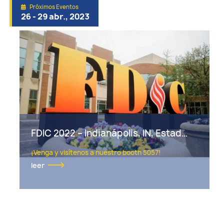
Próximos Eventos
26 - 29 abr., 2023
FDIC 2022 – Indianápolis, IN, Estados Unidos
¡Venga y visítenos a nuestro booth 5057!
leer