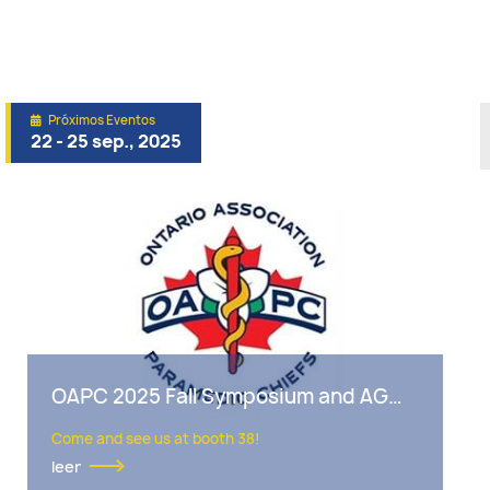
Próximos Eventos
22 - 25 sep., 2025
OAPC 2025 Fall Symposium and AGM - London, ON, Canada
Come and see us at booth 38!
leer