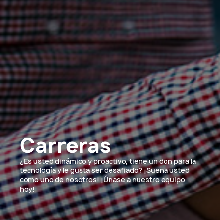
Carreras
¿Es usted dinámico y proactivo, tiene un don para la
tecnología y le gusta ser desafiado? ¡Suena usted
como uno de nosotros! ¡Únase a nuestro equipo
hoy!