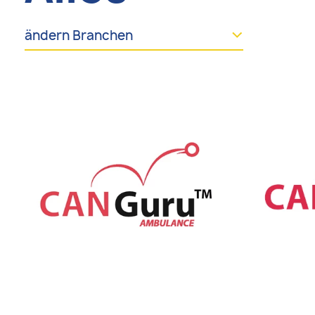
ändern Branchen
Alles
Emergency Vehicles
Transit & Adapted Vehicles
Specialty Vehicles
Electrification & More